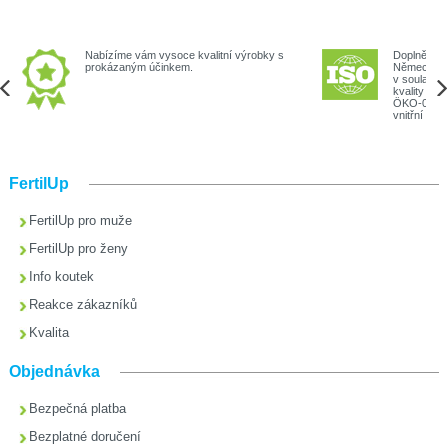
Nabízíme vám vysoce kvalitní výrobky s
Doplněk str
prokázaným účinkem.
Německu p
v souladu 
kvality (I
ÖKO-024) a
vnitřní a vn
FertilUp
FertilUp pro muže
FertilUp pro ženy
Info koutek
Reakce zákazníků
Kvalita
Objednávka
Bezpečná platba
Bezplatné doručení