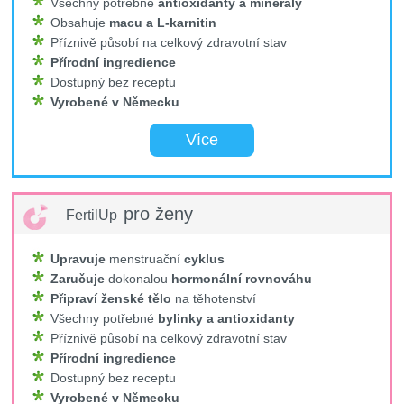
Všechny potřebné
antioxidanty a minerály
Obsahuje
macu a L-karnitin
Příznivě působí na celkový zdravotní stav
Přírodní ingredience
Dostupný bez receptu
Vyrobené v Německu
Více
pro ženy
FertilUp
Upravuje
menstruační
cyklus
Zaručuje
dokonalou
hormonální rovnováhu
Připraví ženské tělo
na těhotenství
Všechny potřebné
bylinky a antioxidanty
Příznivě působí na celkový zdravotní stav
Přírodní ingredience
Dostupný bez receptu
Vyrobené v Německu