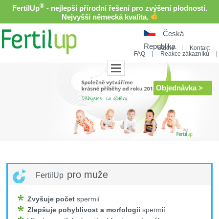
®
FertilUp
- nejlepší přírodní řešení pro zvýšení plodnosti.
Nejvyšší německá kvalita.
Česká
Republika
Studie
Kontakt
FAQ
Reakce zákazníků
Objednávka >
pro muže
FertilUp
Zvyšuje počet
spermií
Zlepšuje pohyblivost a morfologii
spermií