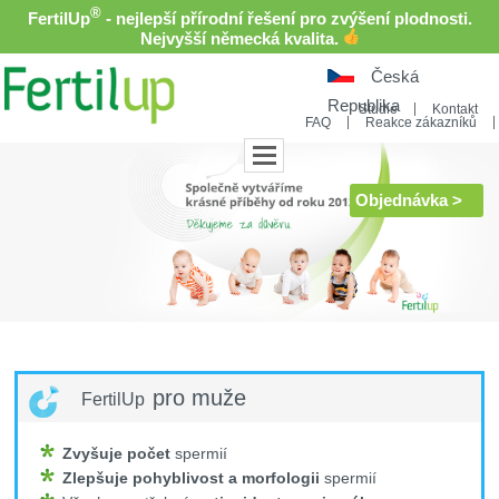
®
FertilUp
- nejlepší přírodní řešení pro zvýšení plodnosti.
Nejvyšší německá kvalita.
Česká
Republika
Studie
Kontakt
FAQ
Reakce zákazníků
Objednávka >
pro muže
FertilUp
Zvyšuje počet
spermií
Zlepšuje pohyblivost a morfologii
spermií