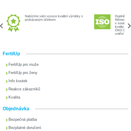
Nabízíme vám vysoce kvalitní výrobky s
Doplněk str
prokázaným účinkem.
Německu p
v souladu 
kvality (I
ÖKO-024) a
vnitřní a vn
FertilUp
FertilUp pro muže
FertilUp pro ženy
Info koutek
Reakce zákazníků
Kvalita
Objednávka
Bezpečná platba
Bezplatné doručení