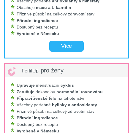
Všechny potřebné
antioxidanty a minerály
Obsahuje
macu a L-karnitin
Příznivě působí na celkový zdravotní stav
Přírodní ingredience
Dostupný bez receptu
Vyrobené v Německu
Více
pro ženy
FertilUp
Upravuje
menstruační
cyklus
Zaručuje
dokonalou
hormonální rovnováhu
Připraví ženské tělo
na těhotenství
Všechny potřebné
bylinky a antioxidanty
Příznivě působí na celkový zdravotní stav
Přírodní ingredience
Dostupný bez receptu
Vyrobené v Německu